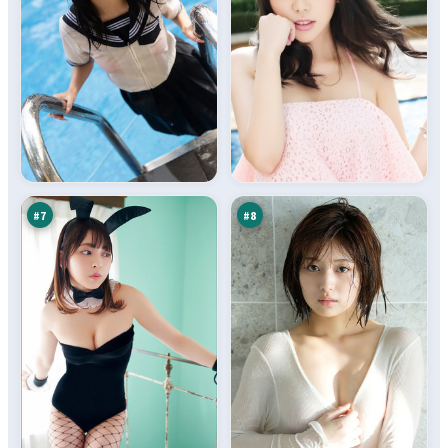
雪
暗
线
码
无
密
93
91
名
令
万
万
火
#
7
#
8
尘
深