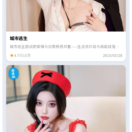
城市逃生
城市逃生尝试把爱情与日常质感并置——生活流片段与高能段落交
替出现，观感不单调。
4.7
15万
2015/03/28
8
超
清
4K