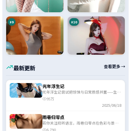
封
海
边
逆
88
86
界
风
万
万
局
#
9
#
10
查看更多 →
最新更新
光年浮生记
光年浮生记尝试把惊悚与日常质感并置——生活
流片段与高能段落交替出现，观感不单调。
95万
2025/06/18
雨巷归零点
若你关注视听语言，雨巷归零点在色彩与景别
上对悬疑情绪有辅助表达，并非只靠台词硬
6,790