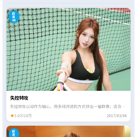
0
超
清
4K
失控特攻
失控特攻以动作为轴心，用多线并进的方式拼出一幅群像；适合喜
欢细节伏笔、愿意跟线索的观众。
5.0
18万
2017/03/06
7
超
清