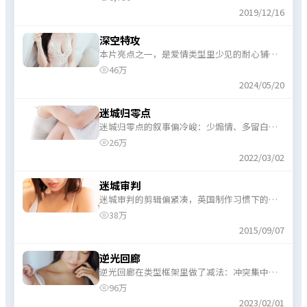
推。
2019/12/16
深空特攻
本片亮点之一，是爱情类型里少见的耐心铺
陈；深空特攻愿意花时间让观众相信角色的选
46万
择。
2024/05/20
迷城归零点
迷城归零点的叙事偏冷峻：少煽情、多留白，
电视剧体量下仍保留了几场印象深刻的对手
26万
戏。
2022/03/02
迷城审判
迷城审判的剪辑偏紧凑，英国制作习惯下的
“信息密度”偏高，喜欢快节奏的观众会更对
38万
味。
2015/09/07
逆光回廊
逆光回廊在类型框架里做了减法：冲突集中、
对白利落，美国班底擅长的节奏感贯穿始终。
96万
2023/02/01