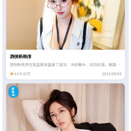
游侠新秩序
游侠新秩序在类型框架里做了减法：冲突集中、对白利落，美国班
底擅长的节奏感贯穿始终。
4.8
42万
2023/09/03
1
超
清
4K