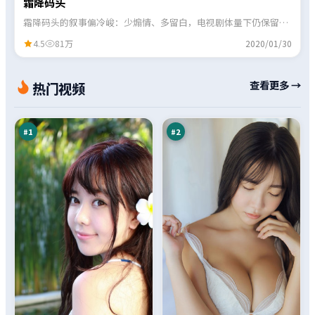
霜降码头
霜降码头的叙事偏冷峻：少煽情、多留白，电视剧体量下仍保留了
几场印象深刻的对手戏。
4.5
81万
2020/01/30
最
逆
查看更多 →
热门视频
后
光
假
回
98
96
面
廊
万
万
#
1
#
2
赤
沉
焰
舟
默
追
95
95