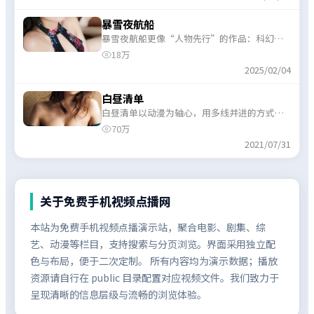
暴雪夜航船
暴雪夜航船更像“人物先行”的作品：科幻是
外壳，真正推动剧情的是信任、代价与边界。
18万
2025/02/04
白昼清单
白昼清单以动漫为轴心，用多线并进的方式拼
出一幅群像；适合喜欢细节伏笔、愿意跟线索
70万
的观众。
2021/07/31
关于
免费手机视频点播网
本站为免费手机视频点播演示站，聚合电影、剧集、综
艺、动漫等栏目，支持搜索与分页浏览。界面采用独立配
色与布局，便于二次定制。 所有内容均为演示数据；播放
资源请自行在 public 目录配置对应视频文件。我们致力于
呈现清晰的信息层级与流畅的浏览体验。