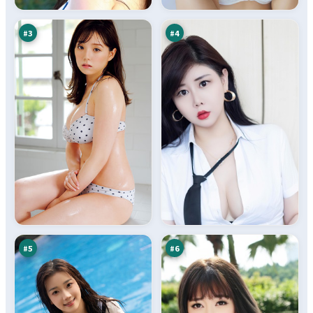
示
缉
万
万
录
#
3
#
4
光
白
年
沙
浮
追
95
93
生
击
万
万
记
#
5
#
6