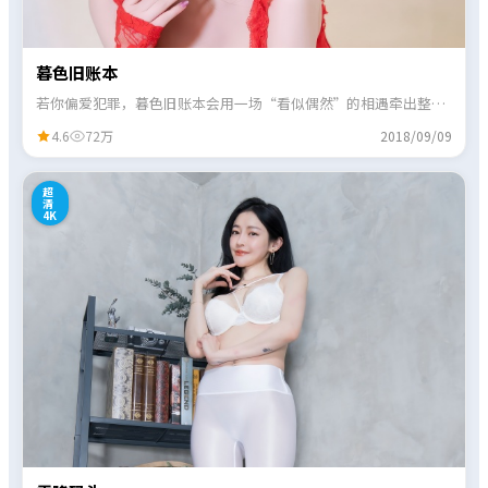
暮色旧账本
若你偏爱犯罪，暮色旧账本会用一场“看似偶然”的相遇牵出整盘
棋局，信息在对话里慢慢补齐。
4.6
72万
2018/09/09
5
超
清
4K